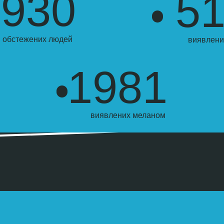
1930
5
обстежених людей
виявлених
1981
виявлених меланом