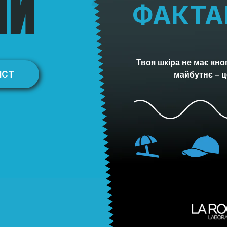
МИ
ФАКТА
Твоя шкіра не має кно
ИСТ
майбутнє – ц