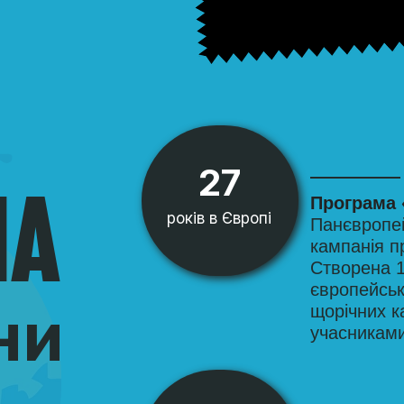
27
MA
Програма
років в Європі
Панєвропей
кампанія п
Створена 1
європейськ
ни
щорічних к
учасниками