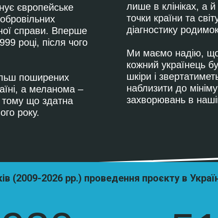
лише в клініках, а 
ує європейське
точки країни та сві
добровільних
діагностику родимо
ної справи. Вперше
999 році, після чого
Ми маємо надію, що
кожний українець б
шкіри і звертатимет
більш поширених
наблизити до мініму
аїні, а меланома –
захворювань в нашій
 тому що здатна
го року.
ків (2009-2026 рр.) проведення проєкту в Україн