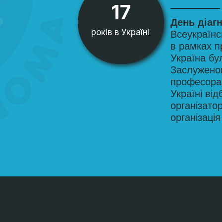
17
День діаг
років в Україні
Всеукраїнс
в рамках 
Україна бу
Заслуженог
професора
Україні ві
організато
організац