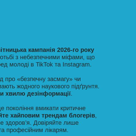
тницька кампанія 2026-го року
ротьбі з небезпечними міфами, що
ед молоді в TikTok та Instagram.
д про «безпечну засмагу» чи
мають жодного наукового підґрунтя.
и хвилю дезінформації
.
е покоління вмикати критичне
йте хайповим трендам блогерів
,
е здоров’я. Довіряйте лише
та професійним лікарям.