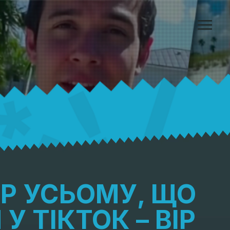
ВІР УСЬОМУ, ЩО
У ТІКТОК – ВІР