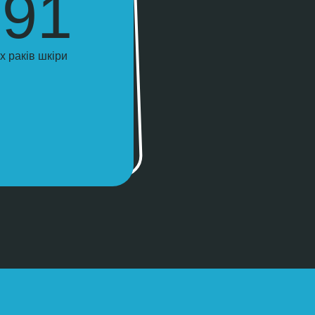
191
 раків шкіри