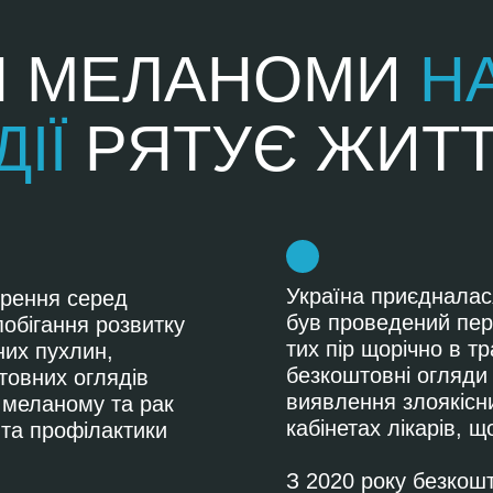
Я МЕЛАНОМИ
Н
ДІЇ
РЯТУЄ ЖИТТ
Україна приєдналася
ирення серед
був проведений пер
обігання розвитку
тих пір щорічно в тр
них пухлин,
безкоштовні огляди
овних оглядів
виявлення злоякісни
 меланому та рак
кабінетах лікарів, 
 та профілактики
З 2020 року безкош