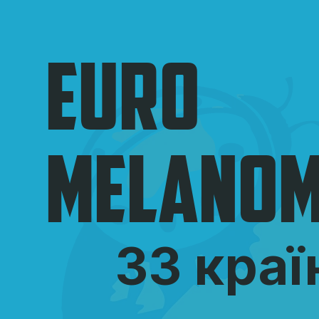
EURO
MELANO
33 краї