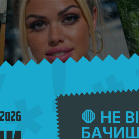
🛑 НЕ 
 2026
БАЧИШ 