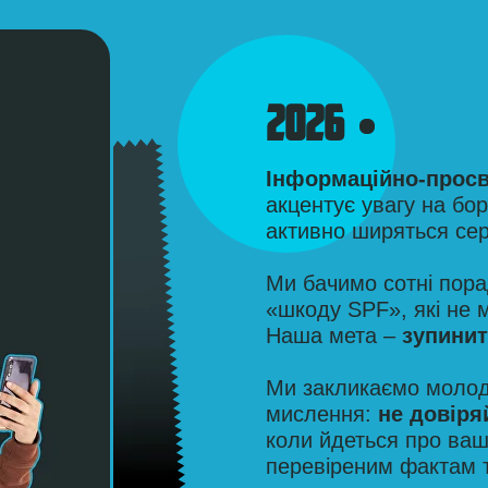
2026
Інформаційно-просві
акцентує увагу на бо
активно ширяться сер
Ми бачимо сотні пора
«шкоду SPF», які не 
Наша мета –
зупинит
Ми закликаємо молод
мислення:
не довіря
коли йдеться про ваш
перевіреним фактам 